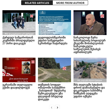
RELATED ARTICLES
MORE FROM AUTHOR
ქურდულ სამყაროსთან
დედოფლისწყაროში
ნარკოლოგი ზურა
კავშირში ბრალდებული
უფასო სამედიცინო
სიხარულიძე სოციალურ
27 პირი დააკავეს
სკრინინგი ჩატარდება
ქსელში მოსახლეობას
ნარკოტიკული
საშუალების შესახებ
აფრთხილებს
უკრაინაში თელაველი
თუშეთის სოფელ
შსს-თელავში სტიქიის
ექიმი დააჯილდოვეს
ომალოში სასტუმრო
დროს დაზიანებული და
„ნაბადთან“ მდებარე
დაკარგული სანომრე
შემოკლებული გზა
ნიშნების აღდგენა
დღეიდან სრულად
უფასო იქნება
დაიკეტა