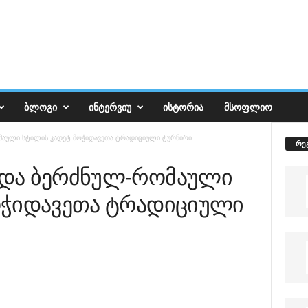
ᲑᲚᲝᲒᲘ
ᲘᲜᲢᲔᲠᲕᲘᲣ
ᲘᲡᲢᲝᲠᲘᲐ
ᲛᲡᲝᲤᲚᲘᲝ
მაული სტილის კადეტ მოჭიდავეთა ტრადიციული ტურნირი
რე
და ბერძნულ-რომაული
ოჭიდავეთა ტრადიციული