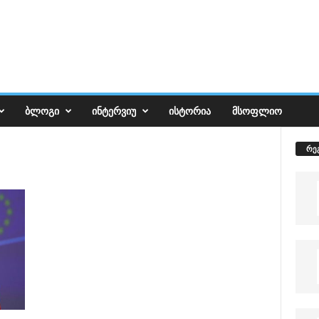
ᲑᲚᲝᲒᲘ
ᲘᲜᲢᲔᲠᲕᲘᲣ
ᲘᲡᲢᲝᲠᲘᲐ
ᲛᲡᲝᲤᲚᲘᲝ
რე