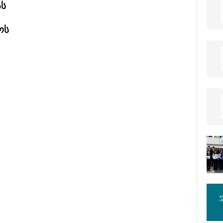
ას
ოს