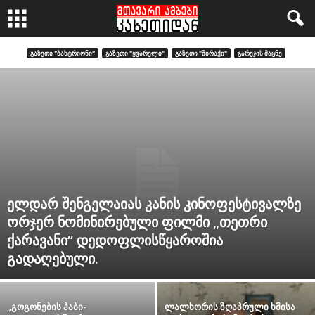
ᲒᲐᲖᲔᲗᲘ "ᲑᲐᲮᲢᲠᲘᲝᲜᲘ"
ᲒᲐᲖᲔᲗᲘ "ᲧᲕᲐᲠᲔᲚᲘ"
ᲒᲐᲖᲔᲗᲘ "ᲨᲘᲠᲐᲥᲘ"
ᲒᲐᲠᲔᲯᲘᲡ ᲛᲐᲪᲜᲔ
ელდარ შენგელაიას კანის კინოფესტივალზე
ორჯერ ნომინირებული ფილმი „თეთრი
ქარავანი“ დედოფლისწყაროშია
გადაღებული.
„გოგონების ჰაბი-
ლალხორის ზღაპრული ხმისა