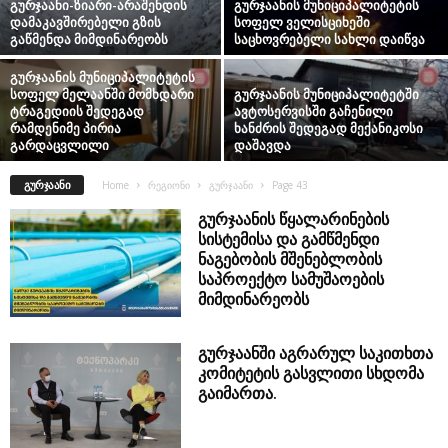
გურჯაანი-ზიარი-არაშენდის
გურჯაანის მუნიციპალიტეტის
დამაკავშირებელი გზის
სოფელ ველისციხეში
გაწმენდა მიმდინარეობს
საცხოვრებელი სახლი დაიწვა
გურჯაანის მუნიციპალიტეტის
სოფელ მელაანში მომხდარი
გურჯაანის მუნიციპალიტეტში
ტრაგედიის შედეგად
ავტოსერვისში გაჩენილი
რამდენიმე პირია
ხანძრის შედეგად მექანიკოსი
გარდაცვლილი
დაშავდა
ᲒᲣᲠᲯᲐᲐᲜᲘ
Home
რეგიონი
გურჯაანი
Page 43
გურჯაანის წყალარინების
სისტემისა და გამწმენდი
ნაგებობის მშენებლობის
საპროექტო სამუშაოების
მიმდინარეობს
გურჯაანში აგრარულ საკითხთა
კომიტეტის გასვლითი სხდომა
გაიმართა.