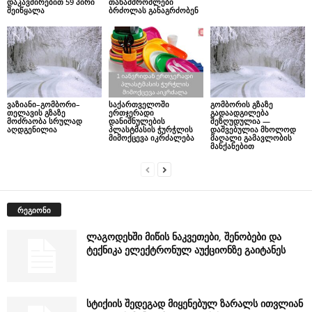
დაკავშირებით 59 პირი
თანამშრომლები
შეიწყალა
ბრძოლას განაგრძობენ
ვაზიანი–გომბორი–
საქართველოში
გომბორის გზაზე
თელავის გზაზე
ერთჯერადი
გადაადგილება
მოძრაობა სრულად
დანიშნულების
შეზღუდულია —
აღდგენილია
პლასტმასის ჭურჭლის
დაშვებულია მხოლოდ
მიმოქცევა იკრძალება
მაღალი გამავლობის
მანქანებით
რეგიონი
ლაგოდეხში მიწის ნაკვეთები, შენობები და
ტექნიკა ელექტრონულ აუქციონზე გაიტანეს
სტიქიის შედეგად მიყენებულ ზარალს ითვლიან