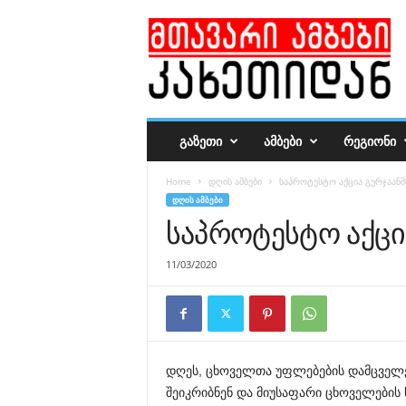
მ
თ
ა
ვ
ა
რ
ი
ᲒᲐᲖᲔᲗᲘ
ᲐᲛᲑᲔᲑᲘ
ᲠᲔᲒᲘᲝᲜᲘ
ა
მ
Home
დღის ამბები
საპროტესტო აქცია გურჯაანშ
ბ
ᲓᲦᲘᲡ ᲐᲛᲑᲔᲑᲘ
ე
საპროტესტო აქცი
ბ
ი
11/03/2020
დღეს, ცხოველთა უფლებების დამცველე
შეიკრიბნენ და მიუსაფარი ცხოველების 