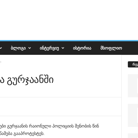
ᲑᲚᲝᲒᲘ
ᲘᲜᲢᲔᲠᲕᲘᲣ
ᲘᲡᲢᲝᲠᲘᲐ
ᲛᲡᲝᲤᲚᲘᲝ
ი
რე
ა გურჯაანში
ბი გურჯაანის რაიონული პოლიციის შენობის წინ
წამება გააპროტესტეს.