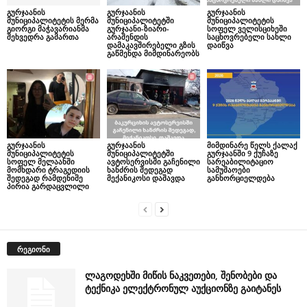
გურჯაანის
გურჯაანის
გურჯაანის
მუნიციპალიტეტის მერმა
მუნიციპალიტეტში
მუნიციპალიტეტის
გიორგი მაჭავარიანმა
გურჯაანი-ზიარი-
სოფელ ველისციხეში
შეხვედრა გამართა
არაშენდის
საცხოვრებელი სახლი
დამაკავშირებელი გზის
დაიწვა
გაწმენდა მიმდინარეობს
გურჯაანის
გურჯაანის
მიმდინარე წელს ქალაქ
მუნიციპალიტეტის
მუნიციპალიტეტში
გურჯაანში 9 ქუჩაზე
სოფელ მელაანში
ავტოსერვისში გაჩენილი
სარეაბილიტაციო
მომხდარი ტრაგედიის
ხანძრის შედეგად
სამუშაოები
შედეგად რამდენიმე
მექანიკოსი დაშავდა
განხორციელდება
პირია გარდაცვლილი
რეგიონი
ლაგოდეხში მიწის ნაკვეთები, შენობები და
ტექნიკა ელექტრონულ აუქციონზე გაიტანეს