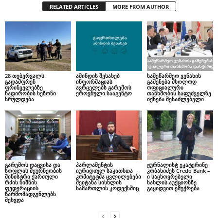
RELATED ARTICLES
MORE FROM AUTHOR
28 თებერვალს
ამინდის შესახებ
სამეწარმეო ვენახის
გადამფრენ
ინფორმაციას
გაშენება მხოლოდ
ფრინველებზე
ავრცელებს გარემოს
ოფიციალური
ნადირობის სეზონი
ეროვნული სააგენტო
თანხმობის საფუძველზე
სრულდება
იქნება შესაძლებელი
გარემოს დაცვისა და
პარლამენტის
ჟურნალისტ ეკატერინე
სოფლის მეურნეობის
იურიდიულ საკითხთა
კობახიძეს Credo Bank –
მინისტრი ქართული
კომიტეტმა ცვლილებები
ი საცხოვრებელი
რძის ნიშნის
შეიტანა სისხლის
სახლის აუქციონზე
ფედერაციის
სამართლის კოდექსშიც
გაყიდვით ემუქრება
წარმომადგენლებს
შეხვდა