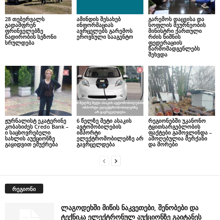
28 თებერვალს
ამინდის შესახებ
გარემოს დაცვისა და
გადამფრენ
ინფორმაციას
სოფლის მეურნეობის
ფრინველებზე
ავრცელებს გარემოს
მინისტრი ქართული
ნადირობის სეზონი
ეროვნული სააგენტო
რძის ნიშნის
სრულდება
ფედერაციის
წარმომადგენლებს
შეხვდა
ჟურნალისტ ეკატერინე
6 წელზე მეტი ასაკის
რეგიონებში უკანონო
კობახიძეს Credo Bank –
ავტომობილების
ტყითსარგებლობის
ი საცხოვრებელი
იმპორტი
ფაქტები გამოვლინდა –
სახლის აუქციონზე
ელექტრომობილებზე არ
ამოღებულია მერქანი
გაყიდვით ემუქრება
გავრცელდება
და მორები
რეგიონი
ლაგოდეხში მიწის ნაკვეთები, შენობები და
ტექნიკა ელექტრონულ აუქციონზე გაიტანეს