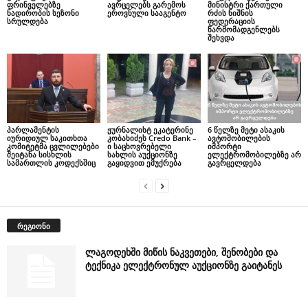
ფრინველებზე
ავრცელებს გარემოს
მინისტრი ქართული
ნადირობის სეზონი
ეროვნული სააგენტო
რძის ნიშნის
სრულდება
ფედერაციის
წარმომადგენლებს
შეხვდა
პარლამენტის
ჟურნალისტ ეკატერინე
6 წელზე მეტი ასაკის
იურიდიულ საკითხთა
კობახიძეს Credo Bank –
ავტომობილების
კომიტეტმა ცვლილებები
ი საცხოვრებელი
იმპორტი
შეიტანა სისხლის
სახლის აუქციონზე
ელექტრომობილებზე არ
სამართლის კოდექსშიც
გაყიდვით ემუქრება
გავრცელდება
რეგიონი
ლაგოდეხში მიწის ნაკვეთები, შენობები და
ტექნიკა ელექტრონულ აუქციონზე გაიტანეს