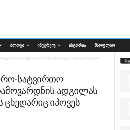
ᲑᲚᲝᲒᲘ
ᲘᲜᲢᲔᲠᲕᲘᲣ
ᲘᲡᲢᲝᲠᲘᲐ
ᲛᲡᲝᲤᲚᲘᲝ
ო-სატვირთო თვითმფრინავის ჩამოვარდნის ადგილას მეოცე დაღუპულის
რე
დრო-სატვირთო
ჩამოვარდნის ადგილას
 ცხედარიც იპოვეს