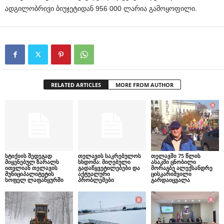
ადგილობრივი ბიუჯეტიდან 956 000 ლარია გამოყოფილი.
RELATED ARTICLES
MORE FROM AUTHOR
სტიქიის შედეგად
თელავის საკრებულოს
თელავში 75 წლის
მიყენებულ ზარალს
სხდომა: მიღებული
ასაკში ცნობილი
ითვლიან თელავის
გადაწყვეტილებები და
მორაგბე ალექსანდრე
მუნიციპალიტეტის
აქტუალური
ცისკარიშვილი
სოფელ ლაფანყურში
პრობლემები
გარდაიცვალა