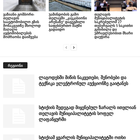
ვაზიანი-გომბორი-
უამინდობის გამო
თელავის
თელავის
თელავში „კავკასიონი
მუნიციპალიტეტის
საავტომობილო გზის
არენაზე“ დაგეგმილი
საკრებულომ 27
მონაკვეთზე მხოლოდ
საფეხბურთო მატჩი
თებერვალს 5 საკითხი
მაღალი
გადაიდო
განიხილა და
ავტომობილების
უმრავლესობით მხარი
მოძრაობა დაიშვება
დაუჭირა
რეგიონი
ლაგოდეხში მიწის ნაკვეთები, შენობები და
ტექნიკა ელექტრონულ აუქციონზე გაიტანეს
სტიქიის შედეგად მიყენებულ ზარალს ითვლიან
თელავის მუნიციპალიტეტის სოფელ
ლაფანყურში
სტიქიამ ყვარლის მუნიციპალიტეტში ოთხი