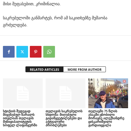
მისი შეფასებით, კრიმინალია.
საკრებულოში განმარტეს, რომ ამ საკითხებზე მუშაობა
გრძელდება.
RELATED ARTICLES
MORE FROM AUTHOR
სტიქიის შედეგად
თელავის საკრებულოს
თელავში 75 წლის
მიყენებულ ზარალს
სხდომა: მიღებული
ასაკში ცნობილი
ითვლიან თელავის
გადაწყვეტილებები და
მორაგბე ალექსანდრე
მუნიციპალიტეტის
აქტუალური
ცისკარიშვილი
სოფელ ლაფანყურში
პრობლემები
გარდაიცვალა