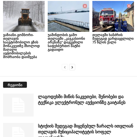
ვაზიანი-გომბორი-
უამინდობის გამო
თელავში ხანძრის
თელავის
თელავში „კავკასიონი
შედეგად გარდაცვლილი
საავტომობილო გზის
არენაზე“ დაგეგმილი
75 წლის ქალი
მონაკვეთზე მხოლოდ
საფეხბურთო მატჩი
მაღალი
გადაიდო
ავტომობილების
მოძრაობა დაიშვება
რეგიონი
ლაგოდეხში მიწის ნაკვეთები, შენობები და
ტექნიკა ელექტრონულ აუქციონზე გაიტანეს
სტიქიის შედეგად მიყენებულ ზარალს ითვლიან
თელავის მუნიციპალიტეტის სოფელ