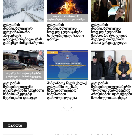
გურჯაანის
გურჯაანის
გურჯაანის
მუნიციპალიტეტში
მუნიციპალიტეტის
მუნიციპალიტეტის
გურჯაანი-ზიარი-
სოფელ ველისციხეში
სოფელ მელაანში
არაშენდის
საცხოვრებელი სახლი
მომხდარი ტრაგედიის
დამაკავშირებელი გზის
დაიწვა
შედეგად რამდენიმე
გაწმენდა მიმდინარეობს
პირია გარდაცვლილი
გურჯაანის
მიმდინარე წელს ქალაქ
გურჯაანის
მუნიციპალიტეტში
გურჯაანში 9 ქუჩაზე
მუნიციპალიტეტის მერმა
ავტოსერვისში გაჩენილი
სარეაბილიტაციო
“სოფლის მხარდაჭერის
ხანძრის შედეგად
სამუშაოები
პროგრამის” ფარგლებში
მექანიკოსი დაშავდა
განხორციელდება
მოსახლეობას შეხვდა
რეგიონი