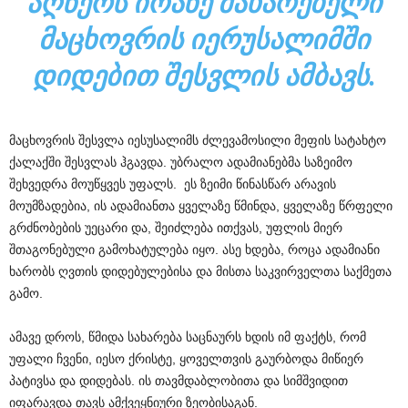
ᲐᲦᲬᲔᲠᲡ ᲘᲝᲐᲜᲔ ᲛᲐᲮᲐᲠᲔᲑᲔᲚᲘ
ᲛᲐᲪᲮᲝᲕᲠᲘᲡ ᲘᲔᲠᲣᲡᲐᲚᲘᲛᲨᲘ
ᲓᲘᲓᲔᲑᲘᲗ ᲨᲔᲡᲕᲚᲘᲡ ᲐᲛᲑᲐᲕᲡ.
მაცხოვრის შესვლა იესუსალიმს ძლევამოსილი მეფის სატახტო
ქალაქში შესვლას ჰგავდა. უბრალო ადამიანებმა საზეიმო
შეხვედრა მოუწყვეს უფალს. ეს ზეიმი წინასწარ არავის
მოუმზადებია, ის ადამიანთა ყველაზე წმინდა, ყველაზე წრფელი
გრძნობების უეცარი და, შეიძლება ითქვას, უფლის მიერ
შთაგონებული გამოხატულება იყო. ასე ხდება, როცა ადამიანი
ხარობს ღვთის დიდებულებისა და მისთა საკვირველთა საქმეთა
გამო.
ამავე დროს, წმიდა სახარება საცნაურს ხდის იმ ფაქტს, რომ
უფალი ჩვენი, იესო ქრისტე, ყოველთვის გაურბოდა მიწიერ
პატივსა და დიდებას. ის თავმდაბლობითა და სიმშვიდით
იფარავდა თავს ამქვეყნიური ზეობისაგან.