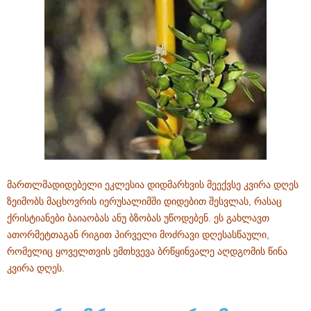
მართლმადიდებელი ეკლესია დიდმარხვის მეექვსე კვირა დღეს
ზეიმობს მაცხოვრის იერუსალიმში დიდებით შესვლას, რასაც
ქრისტიანები ბაიაობას ანუ ბზობას უწოდებენ. ეს გახლავთ
ათორმეტთაგან რიგით პირველი მოძრავი დღესასწაული,
რომელიც ყოველთვის ემთხვევა ბრწყინვალე აღდგომის წინა
კვირა დღეს.