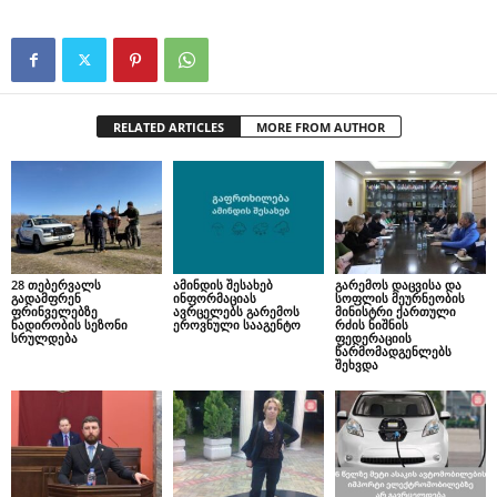
RELATED ARTICLES
MORE FROM AUTHOR
28 თებერვალს
ამინდის შესახებ
გარემოს დაცვისა და
გადამფრენ
ინფორმაციას
სოფლის მეურნეობის
ფრინველებზე
ავრცელებს გარემოს
მინისტრი ქართული
ნადირობის სეზონი
ეროვნული სააგენტო
რძის ნიშნის
სრულდება
ფედერაციის
წარმომადგენლებს
შეხვდა