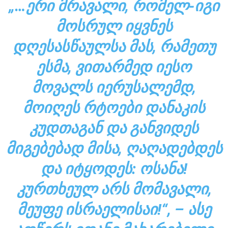
„…ᲔᲠᲘ ᲛᲠᲐᲕᲐᲚᲘ, ᲠᲝᲛᲔᲚ-ᲘᲒᲘ
ᲛᲝᲡᲠᲣᲚ ᲘᲧᲕᲜᲔᲡ
ᲓᲦᲔᲡᲐᲡᲬᲐᲣᲚᲡᲐ ᲛᲐᲡ, ᲠᲐᲛᲔᲗᲣ
ᲔᲡᲛᲐ, ᲕᲘᲗᲐᲠᲛᲔᲓ ᲘᲔᲡᲝ
ᲛᲝᲕᲐᲚᲡ ᲘᲔᲠᲣᲡᲐᲚᲔᲛᲓ,
ᲛᲝᲘᲦᲔᲡ ᲠᲢᲝᲔᲑᲘ ᲓᲐᲜᲐᲙᲘᲡ
ᲙᲣᲓᲗᲐᲒᲐᲜ ᲓᲐ ᲒᲐᲜᲕᲘᲓᲔᲡ
ᲛᲘᲒᲔᲑᲔᲑᲐᲓ ᲛᲘᲡᲐ, ᲦᲐᲦᲐᲓᲔᲑᲓᲔᲡ
ᲓᲐ ᲘᲢᲧᲝᲓᲔᲡ: ᲝᲡᲐᲜᲐ!
ᲙᲣᲠᲗᲮᲔᲣᲚ ᲐᲠᲡ ᲛᲝᲛᲐᲕᲐᲚᲘ,
ᲛᲔᲣᲤᲔ ᲘᲡᲠᲐᲔᲚᲘᲡᲐᲘ!“, – ᲐᲡᲔ