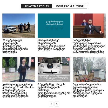
RELATED ARTICLES
MORE FROM AUTHOR
28 თებერვალს
ამინდის შესახებ
პარლამენტის
გადამფრენ
ინფორმაციას
იურიდიულ საკითხთა
ფრინველებზე
ავრცელებს გარემოს
კომიტეტმა ცვლილებები
ნადირობის სეზონი
ეროვნული სააგენტო
შეიტანა სისხლის
სრულდება
სამართლის კოდექსშიც
ჟურნალისტ ეკატერინე
6 წელზე მეტი ასაკის
რეგიონებში უკანონო
კობახიძეს Credo Bank –
ავტომობილების
ტყითსარგებლობის
ი საცხოვრებელი
იმპორტი
ფაქტები გამოვლინდა –
სახლის აუქციონზე
ელექტრომობილებზე არ
ამოღებულია მერქანი
გაყიდვით ემუქრება
გავრცელდება
და მორები