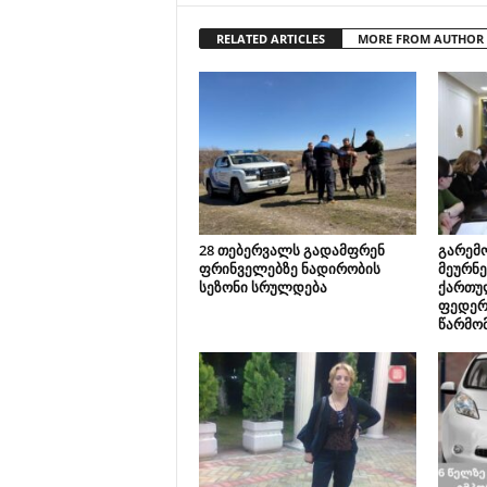
RELATED ARTICLES
MORE FROM AUTHOR
28 თებერვალს გადამფრენ
გარემ
ფრინველებზე ნადირობის
მეურნე
სეზონი სრულდება
ქართულ
ფედერ
წარმო