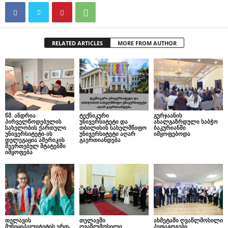
RELATED ARTICLES
MORE FROM AUTHOR
წმ. ანდრია
ტექნიკური
გურჯაანის
პირველწოდებულის
უნივერსიტეტი და
ახალგაზრდული საბჭო
სახელობის ქართული
თბილისის სახელმწიფო
ბაკურიანში
უნივერსიტეტი-ის
უნივერსიტეტი აღარ
იმყოფებოდა
დელეგაცია ამერიკის
გაერთიანდება
შეერთებულ შტატებში
იმყოფება
თელავის
თელავში
ახმეტაში ღვაწლმოსილი
მუნიციპალიტეტის ერთ-
ღვაწლმოსილი
პედაგოგები