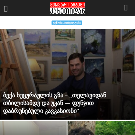
ᲣᲪᲜᲝᲑᲘ ᲞᲝᲠᲢᲠᲔᲢᲔᲑᲘ
ბექა ხუცურაულის გზა – „თელავიდან
თბილისამდე და უკან — ფუნჯით
დაბრუნებული კავკასიონი“