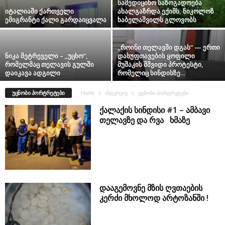
სამედიცინო საზოგადოება
იტალიაში ქართველი
ახალგაზრდა ექიმს, ნიკოლოზ
ემიგრანტი ქალი გარდაიცვალა
ხაბელაშვილს გლოვობს
„როინი თელავში დგას“ — ერთი
ნიკა მეტრეველი – „უცხო“,
დასუფთავების ყოფილი
რომელმაც თელავის გულში
მუშაკის მშვიდი პროტესტი,
დაიკავა ადგილი
რომელიც სინდისზე...
ᲣᲪᲜᲝᲑᲘ ᲞᲝᲠᲢᲠᲔᲢᲔᲑᲘ
Home
ინტერვიუ
უცნობი პორტრეტები
ქალაქის სინდისი #1 – ამბავი
თელავზე და რვა ხმაზე
დააგემოვნე მზის ღვთაების
კერძი მხოლოდ არტოზანში !