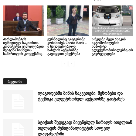
პარლამენტის
ჟურნალისტ ეკატერინე
6 წელზე მეტი ასაკის
იურიდიულ საკითხთა
კობახიძეს Credo Bank –
ავტომობილების
კომიტეტმა ცვლილებები
ი საცხოვრებელი
იმპორტი
შეიტანა სისხლის
სახლის აუქციონზე
ელექტრომობილებზე არ
სამართლის კოდექსშიც
გაყიდვით ემუქრება
გავრცელდება
რეგიონი
ლაგოდეხში მიწის ნაკვეთები, შენობები და
ტექნიკა ელექტრონულ აუქციონზე გაიტანეს
სტიქიის შედეგად მიყენებულ ზარალს ითვლიან
თელავის მუნიციპალიტეტის სოფელ
ლაფანყურში